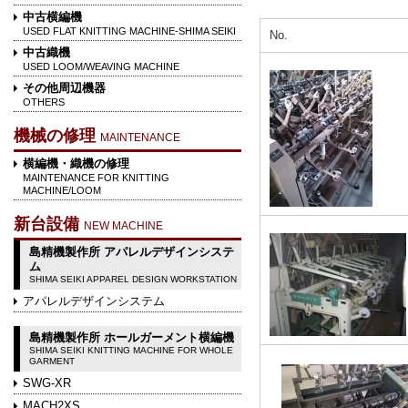
中古横編機
USED FLAT KNITTING MACHINE-SHIMA SEIKI
No.
中古織機
USED LOOM/WEAVING MACHINE
その他周辺機器
OTHERS
機械の修理
MAINTENANCE
横編機・織機の修理
MAINTENANCE FOR KNITTING
MACHINE/LOOM
新台設備
NEW MACHINE
島精機製作所 アパレルデザインシステ
ム
SHIMA SEIKI APPAREL DESIGN WORKSTATION
アパレルデザインシステム
島精機製作所 ホールガーメント横編機
SHIMA SEIKI KNITTING MACHINE FOR WHOLE
GARMENT
SWG-XR
MACH2XS