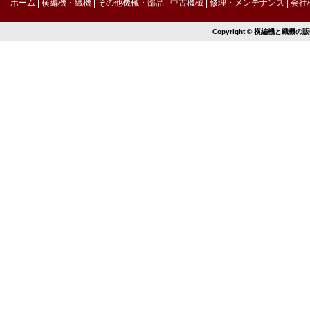
ホーム
横編機・織機
その他機械・部品
中古機械
修理・メンテナンス
会社
Copyright © 横編機と織機の販