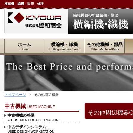
横編機 織機 販売 修理
ホーム
横編機・織機
その他機械・部品
Home
Knitting machine/Loom
Other Machine/Parts
トップページ
その他周辺機器
中古機械
USED MACHINE
その他周辺機器O
中古機械の整備
ADJUSTMENT OF USED MACHINE
中古デザインシステム
USED DESIGN WORKSTATION