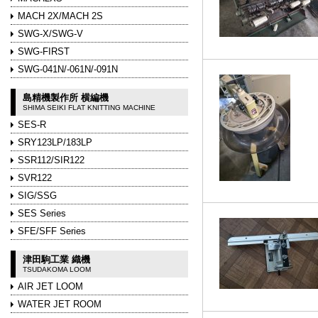
MACH 2X/MACH 2S
SWG-X/SWG-V
SWG-FIRST
SWG-041N/-061N/-091N
島精機製作所 横編機
SHIMA SEIKI FLAT KNITTING MACHINE
SES-R
SRY123LP/183LP
SSR112/SIR122
SVR122
SIG/SSG
SES Series
SFE/SFF Series
津田駒工業 織機
TSUDAKOMA LOOM
AIR JET LOOM
WATER JET ROOM